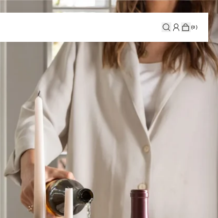
(
0
)